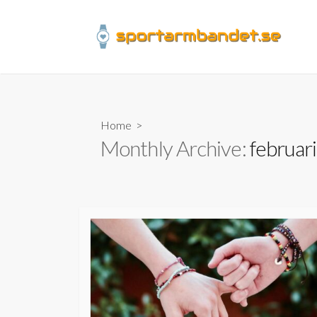
Skip
to
content
Home
>
Monthly Archive:
februar