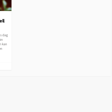
ell
ns dag
vän
m kan
en