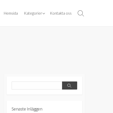
Vad är sportarmband?
Hemsida
Kategorier
Kontakta oss
Search
Toggle
Välj rätt armband
Search
Search
Senaste Inläggen