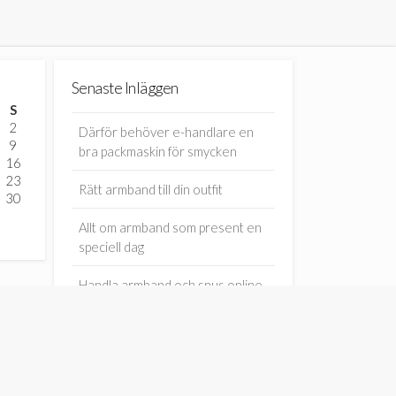
Senaste Inläggen
S
2
Därför behöver e-handlare en
9
bra packmaskin för smycken
16
23
Rätt armband till din outfit
30
Allt om armband som present en
speciell dag
Handla armband och snus online
Vad är sportarmband?