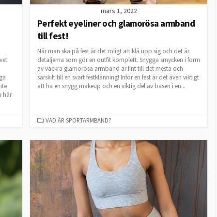
mars 1, 2022
Perfekt eyeliner och glamorösa armband
till fest!
När man ska på fest är det roligt att klä upp sig och det är
vet
detaljerna som gör en outfit komplett. Snygga smycken i form
av vackra glamorösa armband är fint till det mesta och
iga
särskilt till en svart festklänning! Inför en fest är det även viktigt
nte
att ha en snygg makeup och en viktig del av basen i en...
n här
CATEGORIES
VAD ÄR SPORTARMBAND?