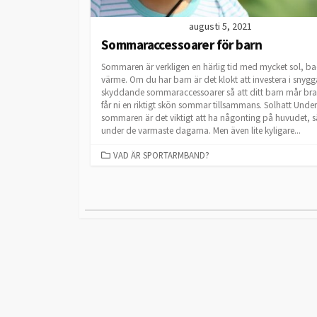
augusti 5, 2021
Sommaraccessoarer för barn
Sommaren är verkligen en härlig tid med mycket sol, b
värme. Om du har barn är det klokt att investera i snyg
skyddande sommaraccessoarer så att ditt barn mår bra
får ni en riktigt skön sommar tillsammans. Solhatt Under
sommaren är det viktigt att ha någonting på huvudet, sä
under de varmaste dagarna. Men även lite kyligare...
CATEGORIES
VAD ÄR SPORTARMBAND?
Sidnumrering
för
inlägg