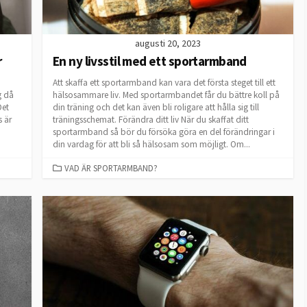
augusti 20, 2023
r
En ny livsstil med ett sportarmband
Att skaffa ett sportarmband kan vara det första steget till ett
g då
hälsosammare liv. Med sportarmbandet får du bättre koll på
Det
din träning och det kan även bli roligare att hålla sig till
s är
träningsschemat. Förändra ditt liv När du skaffat ditt
sportarmband så bör du försöka göra en del förändringar i
din vardag för att bli så hälsosam som möjligt. Om...
CATEGORIES
VAD ÄR SPORTARMBAND?