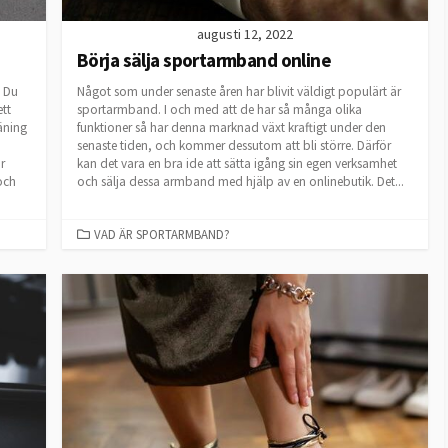
augusti 12, 2022
Börja sälja sportarmband online
. Du
Något som under senaste åren har blivit väldigt populärt är
ett
sportarmband. I och med att de har så många olika
äning
funktioner så har denna marknad växt kraftigt under den
senaste tiden, och kommer dessutom att bli större. Därför
r
kan det vara en bra ide att sätta igång sin egen verksamhet
och
och sälja dessa armband med hjälp av en onlinebutik. Det...
CATEGORIES
VAD ÄR SPORTARMBAND?