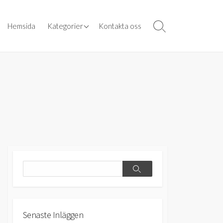
Vad är sportarmband?
Hemsida
Kategorier
Kontakta oss
Search
Toggle
Välj rätt armband
Search
Search
Senaste Inläggen