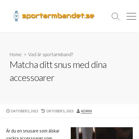
Skip
to
content
Search
Men
Toggle
Home
>
Vad är sportarmband?
Matcha ditt snus med dina
accessoarer
PUBLISHED
LAST
AUTHOR
OKTOBER 5, 2023
OKTOBER 5, 2023
ADMIN
DATE
MODIFIED
DATE
Är du en snusare som älskar
vackra accessoarer som