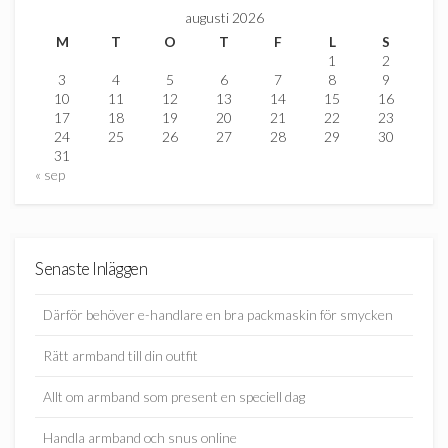
augusti 2026
M
T
O
T
F
L
S
1
2
3
4
5
6
7
8
9
10
11
12
13
14
15
16
17
18
19
20
21
22
23
24
25
26
27
28
29
30
31
« sep
Senaste Inläggen
Därför behöver e-handlare en bra packmaskin för smycken
Rätt armband till din outfit
Allt om armband som present en speciell dag
Handla armband och snus online