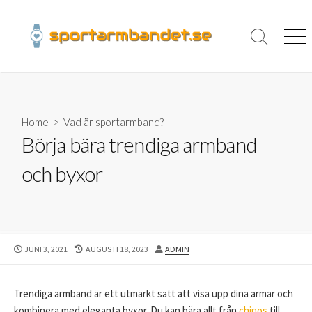
Skip
to
content
Search
Men
Toggle
Home
>
Vad är sportarmband?
Börja bära trendiga armband
och byxor
PUBLISHED
LAST
AUTHOR
JUNI 3, 2021
AUGUSTI 18, 2023
ADMIN
DATE
MODIFIED
DATE
Trendiga armband är ett utmärkt sätt att visa upp dina armar och
kombinera med eleganta byxor. Du kan bära allt från
chinos
till