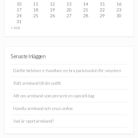
10
11
12
13
14
15
16
17
18
19
20
21
22
23
24
25
26
27
28
29
30
31
« sep
Senaste Inläggen
Därför behöver e-handlare en bra packmaskin för smycken
Rätt armband till din outfit
Allt om armband som present en speciell dag
Handla armband och snus online
Vad är sportarmband?