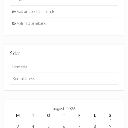
Vad är sportarmband?
Välj rätt armband
Sidor
Hemsida
Kontakta oss
augusti 2026
M
T
O
T
F
L
S
1
2
3
4
5
6
7
8
9