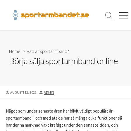
Skip
to
content
Search
Men
Toggle
Home
>
Vad är sportarmband?
Börja sälja sportarmband online
PUBLISHED
AUTHOR
AUGUSTI 12, 2022
ADMIN
DATE
Något som under senaste åren har blivit väldigt populärt är
sportarmband. I och med att de har så många olika funktioner så
har denna marknad växt kraftigt under den senaste tiden, och