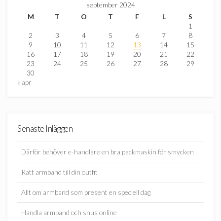
september 2024
M
T
O
T
F
L
S
1
2
3
4
5
6
7
8
9
10
11
12
13
14
15
16
17
18
19
20
21
22
23
24
25
26
27
28
29
30
« apr
Senaste Inläggen
Därför behöver e-handlare en bra packmaskin för smycken
Rätt armband till din outfit
Allt om armband som present en speciell dag
Handla armband och snus online