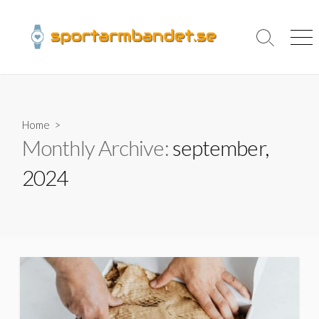
Skip
to
content
Search
Men
Toggle
Home
>
Monthly Archive:
september,
2024