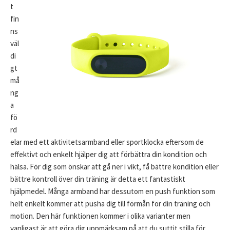
t
fin
ns
väl
di
gt
må
ng
a
fö
rd
elar med ett aktivitetsarmband eller sportklocka eftersom de
effektivt och enkelt hjälper dig att förbättra din kondition och
hälsa. För dig som önskar att gå ner i vikt, få bättre kondition eller
bättre kontroll över din träning är detta ett fantastiskt
hjälpmedel. Många armband har dessutom en push funktion som
helt enkelt kommer att pusha dig till förmån för din träning och
motion. Den här funktionen kommer i olika varianter men
vanligast är att göra dig uppmärksam på att du suttit stilla för