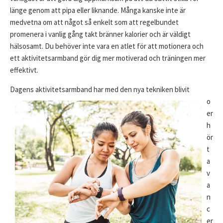
länge genom att pipa eller liknande. Många kanske inte är
medvetna om att något så enkelt som att regelbundet
promenera i vanlig gång takt bränner kalorier och är väldigt
hälsosamt. Du behöver inte vara en atlet för att motionera och
ett aktivitetsarmband gör dig mer motiverad och träningen mer
effektivt.
Dagens aktivitetsarmband har med den nya
tekniken blivit
o
er
h
ör
t
a
v
a
n
c
er