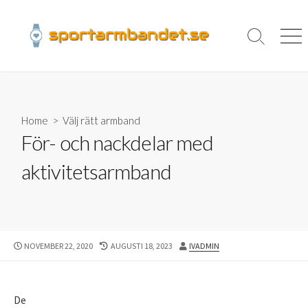
Skip
to
content
Search
Men
Toggle
Home
>
Välj rätt armband
För- och nackdelar med
aktivitetsarmband
PUBLISHED
LAST
AUTHOR
NOVEMBER 22, 2020
AUGUSTI 18, 2023
IVADMIN
DATE
MODIFIED
DATE
De