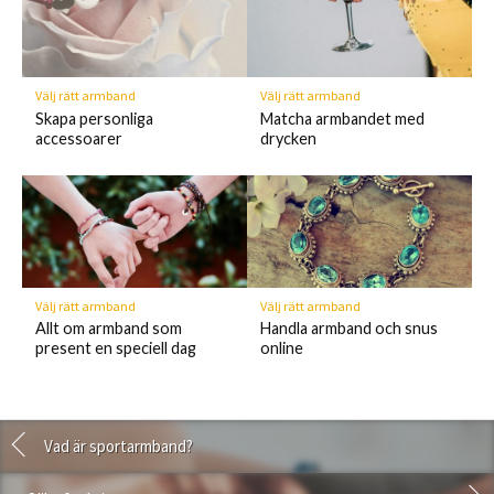
Välj rätt armband
Välj rätt armband
Skapa personliga
Matcha armbandet med
accessoarer
drycken
Välj rätt armband
Välj rätt armband
Allt om armband som
Handla armband och snus
present en speciell dag
online
Vad är sportarmband?