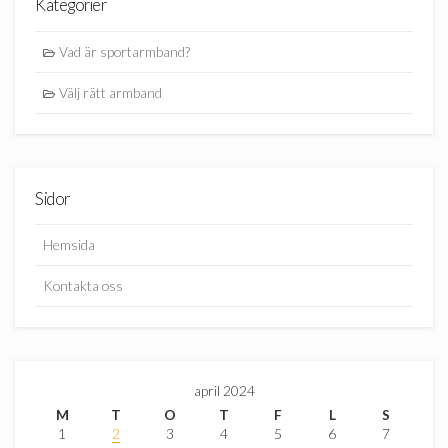
Kategorier
Vad är sportarmband?
Välj rätt armband
Sidor
Hemsida
Kontakta oss
april 2024
M
T
O
T
F
L
S
1
2
3
4
5
6
7